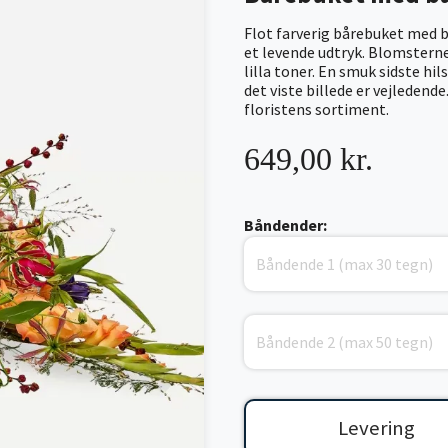
Flot farverig bårebuket med
et levende udtryk. Blomsterne
lilla toner. En smuk sidste hi
det viste billede er vejledend
floristens sortiment.
649,00 kr.
Båndender:
Levering